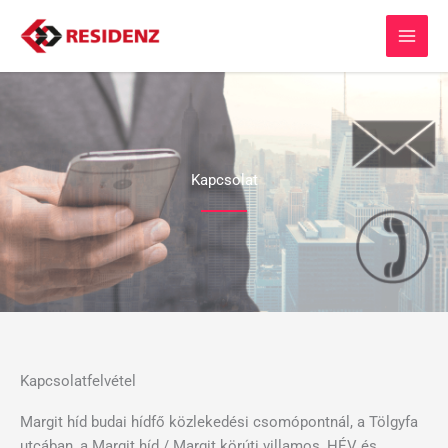
Skip
to
content
Kapcsolat
Kapcsolatfelvétel
Margit híd budai hídfő közlekedési csomópontnál, a Tölgyfa
utcában, a Margit híd / Margit körúti villamos, HÉV és