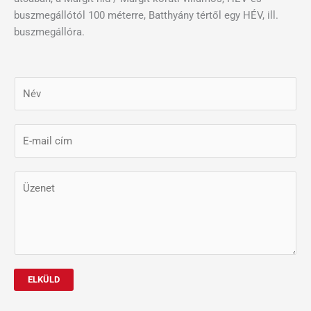
buszmegállótól 100 méterre, Batthyány tértől egy HÉV, ill.
buszmegállóra.
N
é
v
E
*
-
m
N
Ü
a
é
z
i
v
e
l
*
n
*
Ü
e
z
t
e
*
ELKÜLD
n
e