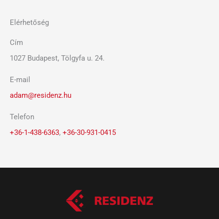
t
Elérhetőség
Cím
1027 Budapest, Tölgyfa u. 24.
E-mail
adam@residenz.hu
Telefon
+36-1-438-6363
,
+36-30-931-0415