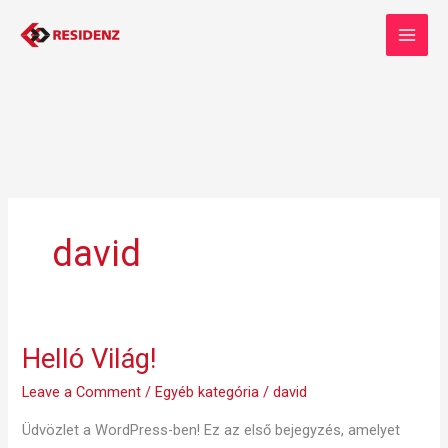
Skip
to
content
david
Helló Világ!
Helló
Világ!
Leave a Comment
/
Egyéb kategória
/
david
Üdvözlet a WordPress-ben! Ez az első bejegyzés, amelyet