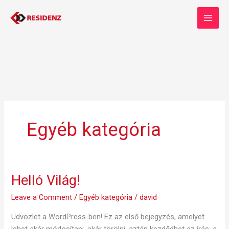
Skip
to
content
Egyéb kategória
Helló Világ!
Helló
Világ!
Leave a Comment
/
Egyéb kategória
/
david
Üdvözlet a WordPress-ben! Ez az első bejegyzés, amelyet
lehet akár módosítani, akár törölni, aztán kezdődhet az írás, a